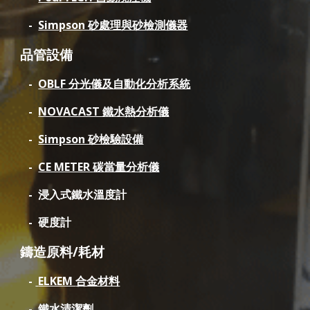
-
Simpson 砂處理
與砂檢測儀器
品管設備
-
OBLF 分光儀及自動化分析系統
-
NOVACAST 鐵水熱分析儀
-
Simpson 砂檢驗設備
-
CE METER
碳當量分析儀
- 浸入式鐵水溫度計
- 硬度計
鑄造原料/耗材
-
ELKEM
合金材料
- 鐵水清潔劑