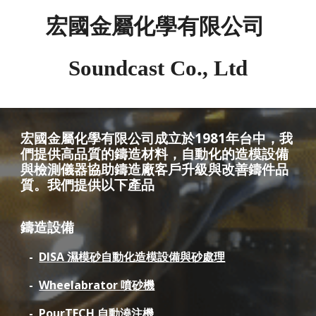
宏國金屬化學有限公司
Soundcast Co., Ltd
宏國金屬化學有限公司成立於1981年台中，我
們
提供
高品質的鑄造材料，自動化的造模設備
與檢測儀器協助鑄造廠客戶升級與改善鑄件品
質。
我們提供以下產品
鑄造設備
-
DISA 濕模砂自動化造模設備
與砂處理
-
Wheelabrator 噴砂機
-
PourTECH 自動澆注機