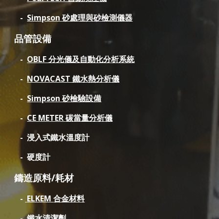
-
Simpson 砂處理
與砂檢測儀器
品管設備
-
OBLF 分光儀及自動化分析系統
-
NOVACAST 鐵水熱分析儀
-
Simpson 砂檢驗設備
-
CE METER
碳當量分析儀
- 浸入式鐵水溫度計
- 硬度計
鑄造原料/耗材
-
ELKEM
合金材料
- 鐵水清潔劑