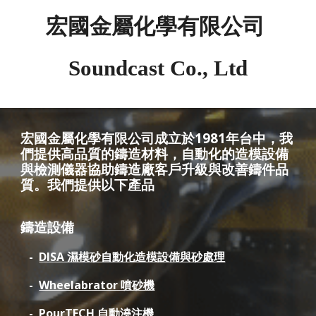
宏國金屬化學有限公司
Soundcast Co., Ltd
宏國金屬化學有限公司成立於1981年台中，我
們
提供
高品質的鑄造材料，自動化的造模設備
與檢測儀器協助鑄造廠客戶升級與改善鑄件品
質。
我們提供以下產品
鑄造設備
-
DISA 濕模砂自動化造模設備
與砂處理
-
Wheelabrator 噴砂機
-
PourTECH 自動澆注機